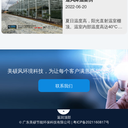
2022-06-20
夏日温度高，阳光直射温室棚
顶。温室内部温度高达40℃，
空气干燥不流通，含氧量少，
不利于植物生长发育。需要用
到美硕风整体负压通风系统去
解决温室大棚类的闷热难题
美硕风环境科技，为让每个客户满意而尽心尽力！
联系我们
返回顶部
© 广东美硕节能环保科技有限公司 |
粤ICP备2021160817号