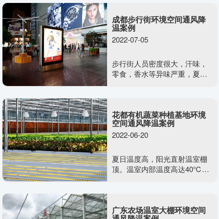
成都步行街环境空间通风降
温案例
2022-07-05
步行街人员密度很大，汗味，
零食，香水等异味严重，夏日
温度高，行人在闷热露天环境
下，心情会迅速变差，没有消
费欲望与容易发生摩擦。室外
花都有机蔬菜种植基地环境
露天情况下无法安装一般的通
空间通风降温案例
风降温设备。需要什么样的通
2022-06-20
风降温方案效果又好，又不影
响美观度呢？
夏日温度高，阳光直射温室棚
顶。温室内部温度高达40℃，
空气干燥不流通，含氧量少，
不利于植物生长发育。需要用
到美硕风整体负压通风系统去
广东农场温室大棚环境空间
解决温室大棚类的闷热难题
通风降温案例