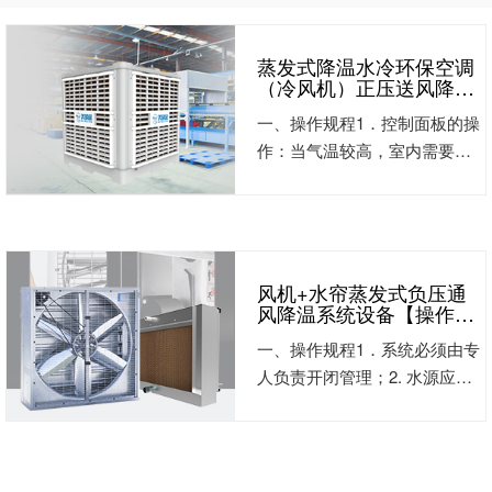
蒸发式降温水冷环保空调
（冷风机）正压送风降温
系统设备【操作规程及注
一、操作规程1．控制面板的操
意事项】
作：当气温较高，室内需要降
温时，送电直接按“制冷”键，将
有一分钟延时启动。（此时水
泵给水帘预湿）属于正常现
象。一分钟后机组将进入正常
工作状态。当气温较低（冬
风机+水帘蒸发式负压通
风降温系统设备【操作规
天）时，可直接按“送风”键，将
程及注意事项】
新鲜空气送入室内进行换气工
一、操作规程1．系统必须由专
作。2．停机：按“停机”键，机
人负责开闭管理；2. 水源应该
器即时停机。（如长时间不
长期处于开启状态，并要求有
用，把空气开关电源关闭）。
大于1.5kg/cm2水压，启动蒸发
3．机器外置双层过滤网应视外
降温水帘机组系统时，首先检
界环境一星期到半个月必须清
查水箱内水是否清洁，水位是