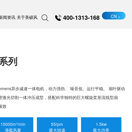
400-1313-168
CN
新闻资讯
关于美硕风
王系列
iemens异步减速一体电机，动力强劲、 噪音低、运行平稳。 扇叶驱动
密激光切割一体冲压成型，搭配科学独特的巨大螺旋桨形流线型扇
极致
15000m³/min
55rpm
1.5kw
满载风量
最大转速
最大功率