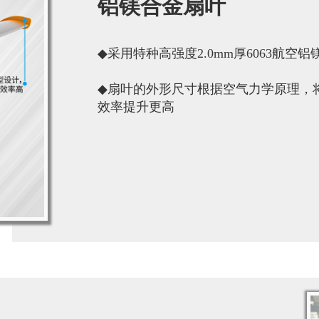
铝镁合金扇叶
◆
采用特种高强度2.0mm厚6063航
◆
扇叶的外形尺寸根据空气力学原理，
效率提升更高